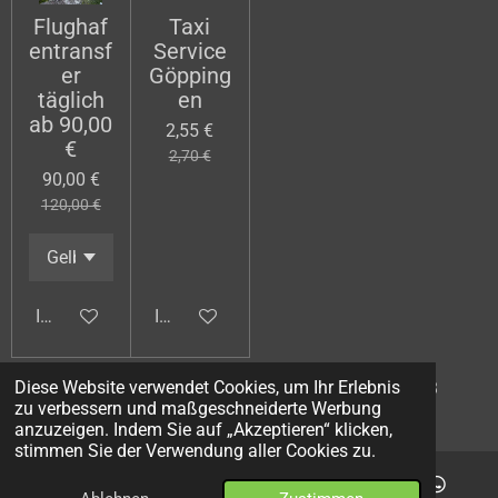
Flughaf
Taxi
entransf
Service
er
Göpping
täglich
en
ab 90,00
2,55 €
€
2,70 €
90,00 €
120,00 €
In den Warenkorb
In den Warenkorb
Diese Website verwendet Cookies, um Ihr Erlebnis
© 2024 - 2026 ABC City Taxi Göppingen 01701112253
zu verbessern und maßgeschneiderte Werbung
Mit Unterstützung von
Webador
anzuzeigen. Indem Sie auf „Akzeptieren“ klicken,
stimmen Sie der Verwendung aller Cookies zu.