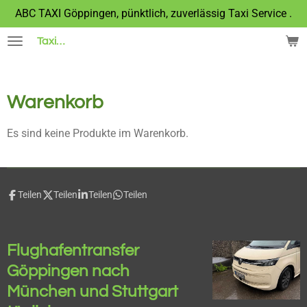
ABC TAXI Göppingen, pünktlich, zuverlässig Taxi Service .
Zum
Hauptinhalt
Taxi
Göppingen 01701112253 Tel. 071613069342 Kartez
springen
Warenkorb
Es sind keine Produkte im Warenkorb.
Teilen
Teilen
Teilen
Teilen
Flughafentransfer
Göppingen nach
München und Stuttgart