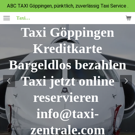
ABC TAXI Göppingen, pünktlich, zuverlässig Taxi Service .
Zum
Hauptinhalt
Taxi
Göppingen 01701112253 Tel. 071613069342 Kartezah
springen
Taxi Göppingen
Kreditkarte
Bargeldlos bezahlen
Taxi jetzt online
reservieren
info@taxi-
zentrale.com